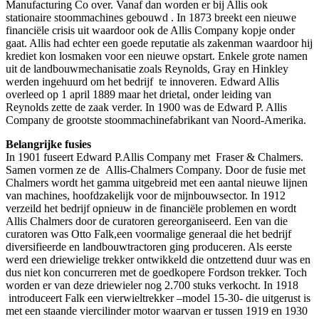
Manufacturing Co over. Vanaf dan worden er bij Allis ook
stationaire stoommachines gebouwd . In 1873 breekt een nieuwe
financiële crisis uit waardoor ook de Allis Company kopje onder
gaat. Allis had echter een goede reputatie als zakenman waardoor hij
krediet kon losmaken voor een nieuwe opstart. Enkele grote namen
uit de landbouwmechanisatie zoals Reynolds, Gray en Hinkley
werden ingehuurd om het bedrijf te innoveren. Edward Allis
overleed op 1 april 1889 maar het drietal, onder leiding van
Reynolds zette de zaak verder. In 1900 was de Edward P. Allis
Company de grootste stoommachinefabrikant van Noord-Amerika.
Belangrijke fusies
In 1901 fuseert Edward P.Allis Company met Fraser & Chalmers.
Samen vormen ze de Allis-Chalmers Company. Door de fusie met
Chalmers wordt het gamma uitgebreid met een aantal nieuwe lijnen
van machines, hoofdzakelijk voor de mijnbouwsector. In 1912
verzeild het bedrijf opnieuw in de financiële problemen en wordt
Allis Chalmers door de curatoren gereorganiseerd. Een van die
curatoren was Otto Falk,een voormalige generaal die het bedrijf
diversifieerde en landbouwtractoren ging produceren. Als eerste
werd een driewielige trekker ontwikkeld die ontzettend duur was en
dus niet kon concurreren met de goedkopere Fordson trekker. Toch
worden er van deze driewieler nog 2.700 stuks verkocht. In 1918
introduceert Falk een vierwieltrekker –model 15-30- die uitgerust is
met een staande viercilinder motor waarvan er tussen 1919 en 1930