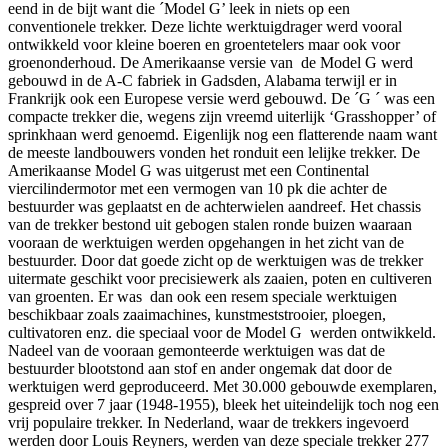
eend in de bijt want die ´Model G’ leek in niets op een
conventionele trekker. Deze lichte werktuigdrager werd vooral
ontwikkeld voor kleine boeren en groentetelers maar ook voor
groenonderhoud. De Amerikaanse versie van de Model G werd
gebouwd in de A-C fabriek in Gadsden, Alabama terwijl er in
Frankrijk ook een Europese versie werd gebouwd. De ´G ´ was een
compacte trekker die, wegens zijn vreemd uiterlijk ‘Grasshopper’ of
sprinkhaan werd genoemd. Eigenlijk nog een flatterende naam want
de meeste landbouwers vonden het ronduit een lelijke trekker. De
Amerikaanse Model G was uitgerust met een Continental
viercilindermotor met een vermogen van 10 pk die achter de
bestuurder was geplaatst en de achterwielen aandreef. Het chassis
van de trekker bestond uit gebogen stalen ronde buizen waaraan
vooraan de werktuigen werden opgehangen in het zicht van de
bestuurder. Door dat goede zicht op de werktuigen was de trekker
uitermate geschikt voor precisiewerk als zaaien, poten en cultiveren
van groenten. Er was dan ook een resem speciale werktuigen
beschikbaar zoals zaaimachines, kunstmeststrooier, ploegen,
cultivatoren enz. die speciaal voor de Model G werden ontwikkeld.
Nadeel van de vooraan gemonteerde werktuigen was dat de
bestuurder blootstond aan stof en ander ongemak dat door de
werktuigen werd geproduceerd. Met 30.000 gebouwde exemplaren,
gespreid over 7 jaar (1948-1955), bleek het uiteindelijk toch nog een
vrij populaire trekker. In Nederland, waar de trekkers ingevoerd
werden door Louis Reyners, werden van deze speciale trekker 277