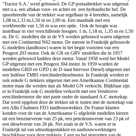
‘Tractor S.A.’ werd gebouwd. De GP portaaltrekker was uitgerust
met o.a. een aftakas voor- en achter en een hydraulische hef. De
spoorbreedte van de trekker was regelbaar in 4 breedtes, namelijk
1,08 m,1,33 m,1,50 m en 2,00 m. Een maaibalk met een
werkbreedte van 1,50 m was een optie. Ook de hoogte was
instelbaar in vier verschillende hoogtes: 1 m, 1,18 m, 1,35 m en 1,50
m. De G modellen die in de VS werden gebouwd waren uitgerust
met een Continental N62 motor. De meeste in Frankrijk gebouwde
G modellen (landbouw) waren in het begin voorzien van een
Peugeot 203 motor. Ook de GR en GRV modellen die in 1957
werden gebouwd hadden deze motor. Vanaf 1958 werd het Model
GP uitgerust met een Peugeot 304 motor. In 1959 worden de
modellen GRD en GPD ( de D staat hiervoor Diesel) uitgerust met
een Indénor TM85 viercilinderdieselmotor. In Frankrijk werden er
ook enkele G trekkers uitgerust met een Amerikaanse Continental
motor maar die werden dan als Model GN verkocht. Blijkbaar zijn
er in Frankrijk ook G modellen verkocht met een Vendeuvre
eencilindermotor die niet paste onder de standaard A-C motorkap.
Dat werd opgelost door de trekker uit te rusten met de motorkap van
een Allis Chalmers FD3 landbouwtrekker. De Franse klanten
konden voor de van de Amerikaanse G afgeleide modellen kiezen
uit een benzineversie van 25 pk, een petroleumversie van 23 pk of
een dieselversie van 28 pk. Net zoals in de V.S. waren er in
Frankrijk tal van uitrustingsstukken en aanbouwwerktuigen
beschikbaar voor deze trekkers. Lang na het stopzetten van de