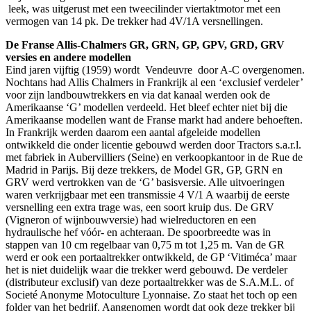
leek, was uitgerust met een tweecilinder viertaktmotor met een
vermogen van 14 pk. De trekker had 4V/1A versnellingen.
De Franse Allis-Chalmers GR, GRN, GP, GPV, GRD, GRV
versies en andere modellen
Eind jaren vijftig (1959) wordt Vendeuvre door A-C overgenomen.
Nochtans had Allis Chalmers in Frankrijk al een ‘exclusief verdeler’
voor zijn landbouwtrekkers en via dat kanaal werden ook de
Amerikaanse ‘G’ modellen verdeeld. Het bleef echter niet bij die
Amerikaanse modellen want de Franse markt had andere behoeften.
In Frankrijk werden daarom een aantal afgeleide modellen
ontwikkeld die onder licentie gebouwd werden door Tractors s.a.r.l.
met fabriek in Aubervilliers (Seine) en verkoopkantoor in de Rue de
Madrid in Parijs. Bij deze trekkers, de Model GR, GP, GRN en
GRV werd vertrokken van de ‘G’ basisversie. Alle uitvoeringen
waren verkrijgbaar met een transmissie 4 V/1 A waarbij de eerste
versnelling een extra trage was, een soort kruip dus. De GRV
(Vigneron of wijnbouwversie) had wielreductoren en een
hydraulische hef vóór- en achteraan. De spoorbreedte was in
stappen van 10 cm regelbaar van 0,75 m tot 1,25 m. Van de GR
werd er ook een portaaltrekker ontwikkeld, de GP ‘Vitiméca’ maar
het is niet duidelijk waar die trekker werd gebouwd. De verdeler
(distributeur exclusif) van deze portaaltrekker was de S.A.M.L. of
Societé Anonyme Motoculture Lyonnaise. Zo staat het toch op een
folder van het bedrijf. Aangenomen wordt dat ook deze trekker bij