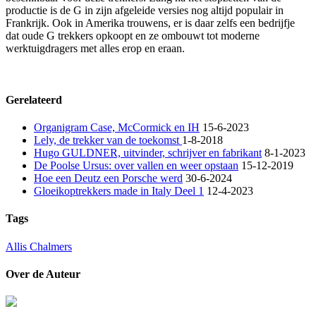
productie is de G in zijn afgeleide versies nog altijd populair in
Frankrijk. Ook in Amerika trouwens, er is daar zelfs een bedrijfje
dat oude G trekkers opkoopt en ze ombouwt tot moderne
werktuigdragers met alles erop en eraan.
Gerelateerd
Organigram Case, McCormick en IH
15-6-2023
Lely, de trekker van de toekomst
1-8-2018
Hugo GULDNER, uitvinder, schrijver en fabrikant
8-1-2023
De Poolse Ursus: over vallen en weer opstaan
15-12-2019
Hoe een Deutz een Porsche werd
30-6-2024
Gloeikoptrekkers made in Italy Deel 1
12-4-2023
Tags
Allis Chalmers
Over de Auteur