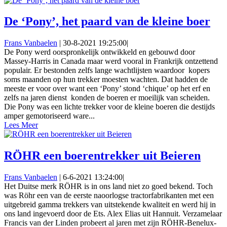
De ‘Pony’, het paard van de kleine boer
Frans Vanbaelen
|
30-8-2021 19:25:00
|
De Pony werd oorspronkelijk ontwikkeld en gebouwd door
Massey-Harris in Canada maar werd vooral in Frankrijk ontzettend
populair. Er bestonden zelfs lange wachtlijsten waardoor kopers
soms maanden op hun trekker moesten wachten. Dat hadden de
meeste er voor over want een ‘Pony’ stond ‘chique’ op het erf en
zelfs na jaren dienst konden de boeren er moeilijk van scheiden.
Die Pony was een lichte trekker voor de kleine boeren die destijds
amper gemotoriseerd ware...
Lees Meer
RÖHR een boerentrekker uit Beieren
Frans Vanbaelen
|
6-6-2021 13:24:00
|
Het Duitse merk RÖHR is in ons land niet zo goed bekend. Toch
was Röhr een van de eerste naoorlogse tractorfabrikanten met een
uitgebreid gamma trekkers van uitstekende kwaliteit en werd hij in
ons land ingevoerd door de Ets. Alex Elias uit Hannuit. Verzamelaar
Francis van der Linden probeert al jaren met zijn RÖHR-Benelux-