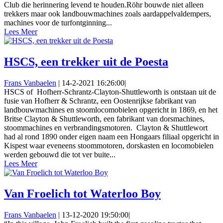
Club die herinnering levend te houden.Röhr bouwde niet alleen
trekkers maar ook landbouwmachines zoals aardappelvaldempers,
machines voor de turfontginning...
Lees Meer
HSCS, een trekker uit de Poesta
Frans Vanbaelen
|
14-2-2021 16:26:00
|
HSCS of Hofherr-Schrantz-Clayton-Shuttleworth is ontstaan uit de
fusie van Hofherr & Schrantz, een Oostenrijkse fabrikant van
landbouwmachines en stoomlocomobielen opgericht in 1869, en het
Britse Clayton & Shuttleworth, een fabrikant van dorsmachines,
stoommachines en verbrandingsmotoren. Clayton & Shuttlewort
had al rond 1890 onder eigen naam een Hongaars filiaal opgericht in
Kispest waar eveneens stoommotoren, dorskasten en locomobielen
werden gebouwd die tot ver buite...
Lees Meer
Van Froelich tot Waterloo Boy
Frans Vanbaelen
|
13-12-2020 19:50:00
|