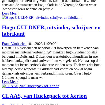
gloeikopmotor werd uitgevonden, konden de fabrikanten ze niet
eens aan de straatstenen kwijt. Ook in de Verenigde Staten waar
brandstof zoals benzine en petrole...
Lees Meer
Hugo GULDNER, uitvinder, schrijver en
fabrikant
Frans Vanbaelen
|
8-1-2023 11:29:00
|
Het in 1902 verschenen handboek "Ontwerpen en berekenen van
motoren met interne verbranding" maakte Hugo Güldner op slag
beroemd in Duitsland. Duizenden werktuigbouwkundigen in spé
hebben dankzij dit standaardwerk hun vak geleerd. Het was op dat
moment het beste leerboek dat er te vinden was. Toch was dat boek
niet zijn eerste wapenfeit. Güldner had voordien ook al naam
gemaakt als uitvinder van verbrandingsmotoren. Over Hugo
Güldner’ s jeugd is maar w...
Lees Meer
CLAAS, van Huckepack tot Xerion