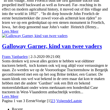
“In this village, John Froelich built the first gasoline tractor that
propelled itself backward as well as forward. Far- reaching in its
effect on modern agricultural history, it moved out of this village and
into the world in 1892” . “In dit dorp bouwde John Froelich de
eerste benzinetrekker die zowel voor-als achteruit kon rijden” zo
lezen we op een gedenkplaat op een stenen monument in Froelich,
Iowa, het dorp genoemd naar John’s vader Heinrich (Henry...
Lees Meer
Galloway Garner, kind van twee vaders
Frans Vanbaelen
|
2-3-2020 09:21:00
|
Soms denken wij zowat alles gezien te hebben wat oldtimer
tractoren betreft, toch komen ook wij nog altijd voor verrassingen te
staan. Zo werden we op de Vooroorlogse Tractorenshow in Bergeijk
geconfronteerd met een op het oog Britse trekker, een Garner. De
naam klonk ons wel wat bekend in de oren maar dat kon te maken
hebben met die andere ‘Gardner’ ook een Brit en bekend
motorenfabrikant onder wiens merknaam een honderdtal Case
tractoren in West-Vlaanderen ambachtelijk werden...
Lees Meer
Pagina 1 van 3
Eerste
Vorige
[1]
2
3
Volgende
Laatste
Recent