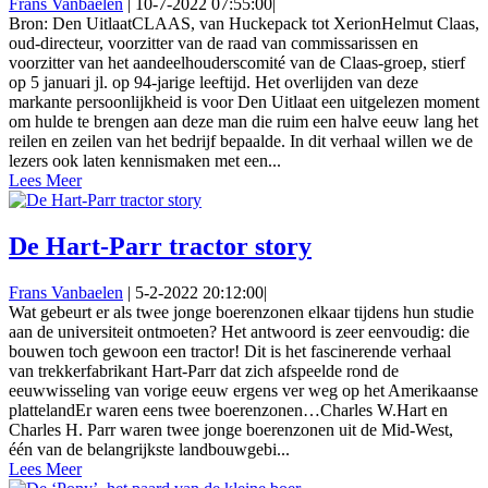
Frans Vanbaelen
|
10-7-2022 07:55:00
|
Bron: Den UitlaatCLAAS, van Huckepack tot XerionHelmut Claas,
oud-directeur, voorzitter van de raad van commissarissen en
voorzitter van het aandeelhouderscomité van de Claas-groep, stierf
op 5 januari jl. op 94-jarige leeftijd. Het overlijden van deze
markante persoonlijkheid is voor Den Uitlaat een uitgelezen moment
om hulde te brengen aan deze man die ruim een halve eeuw lang het
reilen en zeilen van het bedrijf bepaalde. In dit verhaal willen we de
lezers ook laten kennismaken met een...
Lees Meer
De Hart-Parr tractor story
Frans Vanbaelen
|
5-2-2022 20:12:00
|
Wat gebeurt er als twee jonge boerenzonen elkaar tijdens hun studie
aan de universiteit ontmoeten? Het antwoord is zeer eenvoudig: die
bouwen toch gewoon een tractor! Dit is het fascinerende verhaal
van trekkerfabrikant Hart-Parr dat zich afspeelde rond de
eeuwwisseling van vorige eeuw ergens ver weg op het Amerikaanse
plattelandEr waren eens twee boerenzonen…Charles W.Hart en
Charles H. Parr waren twee jonge boerenzonen uit de Mid-West,
één van de belangrijkste landbouwgebi...
Lees Meer