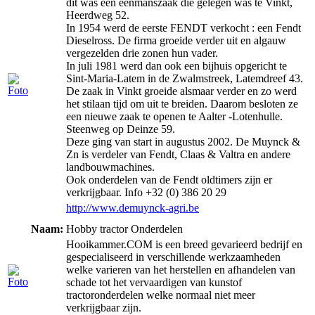
dit was een éénmanszaak die gelegen was te Vinkt,
Heerdweg 52.
In 1954 werd de eerste FENDT verkocht : een Fendt
Dieselross. De firma groeide verder uit en algauw
vergezelden drie zonen hun vader.
In juli 1981 werd dan ook een bijhuis opgericht te
Sint-Maria-Latem in de Zwalmstreek, Latemdreef 43.
De zaak in Vinkt groeide alsmaar verder en zo werd
het stilaan tijd om uit te breiden. Daarom besloten ze
een nieuwe zaak te openen te Aalter -Lotenhulle.
Steenweg op Deinze 59.
Deze ging van start in augustus 2002. De Muynck &
Zn is verdeler van Fendt, Claas & Valtra en andere
landbouwmachines.
Ook onderdelen van de Fendt oldtimers zijn er
verkrijgbaar. Info +32 (0) 386 20 29
http://www.demuynck-agri.be
Naam:
Hobby tractor Onderdelen
Hooikammer.COM is een breed gevarieerd bedrijf en
gespecialiseerd in verschillende werkzaamheden
welke varieren van het herstellen en afhandelen van
schade tot het vervaardigen van kunstof
tractoronderdelen welke normaal niet meer
verkrijgbaar zijn.