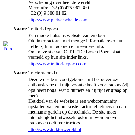
Verscheping over heel de wereld
Meer info: +32 (0) 475 967 380
+32 (0) 9 388 81 82
http://www.pietverschelde.com
Naam:
Trattori d'epoca
Een mooie Italiaans website van en door
Oldtimertractoren met menige informatie over hun
treffens, hun tractoren en meerdere info.
Ook onze stie van O.T.L."De Lozen Boer" staat
vermeld op hun site inder links.
http://www.trattoridepoca.com
Naam:
Tractorwereld.nl
Deze website is voortgekomen uit het oeverloze
enthousiasme dat mijn zoontje heeft voor tractors (zijn
opa heeft nogal wat oldtimers en hij rijdt er graag op
mee).
Het doel van de website is een webcommunity
opstarten van enthousiaste tractorliefhebbers en dan
met name gericht op de techniek. De site moet
uiteindelijk het uitwisselingsforum worden over
tractors en oldtimer tractors.
http://www.traktorwereld.nl