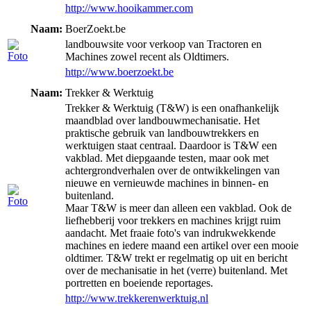
http://www.hooikammer.com
Naam:
BoerZoekt.be
landbouwsite voor verkoop van Tractoren en
Machines zowel recent als Oldtimers.
http://www.boerzoekt.be
Naam:
Trekker & Werktuig
Trekker & Werktuig (T&W) is een onafhankelijk
maandblad over landbouwmechanisatie. Het
praktische gebruik van landbouwtrekkers en
werktuigen staat centraal. Daardoor is T&W een
vakblad. Met diepgaande testen, maar ook met
achtergrondverhalen over de ontwikkelingen van
nieuwe en vernieuwde machines in binnen- en
buitenland.
Maar T&W is meer dan alleen een vakblad. Ook de
liefhebberij voor trekkers en machines krijgt ruim
aandacht. Met fraaie foto's van indrukwekkende
machines en iedere maand een artikel over een mooie
oldtimer. T&W trekt er regelmatig op uit en bericht
over de mechanisatie in het (verre) buitenland. Met
portretten en boeiende reportages.
http://www.trekkerenwerktuig.nl