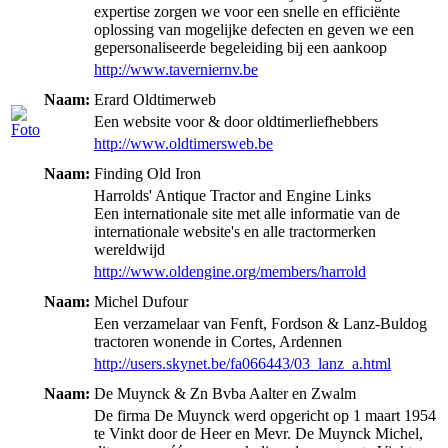
expertise zorgen we voor een snelle en efficiënte
oplossing van mogelijke defecten en geven we een
gepersonaliseerde begeleiding bij een aankoop
http://www.taverniernv.be
Naam:
Erard Oldtimerweb
Een website voor & door oldtimerliefhebbers
http://www.oldtimersweb.be
Naam:
Finding Old Iron
Harrolds' Antique Tractor and Engine Links
Een internationale site met alle informatie van de
internationale website's en alle tractormerken
wereldwijd
http://www.oldengine.org/members/harrold
Naam:
Michel Dufour
Een verzamelaar van Fenft, Fordson & Lanz-Buldog
tractoren wonende in Cortes, Ardennen
http://users.skynet.be/fa066443/03_lanz_a.html
Naam:
De Muynck & Zn Bvba Aalter en Zwalm
De firma De Muynck werd opgericht op 1 maart 1954
te Vinkt door de Heer en Mevr. De Muynck Michel,