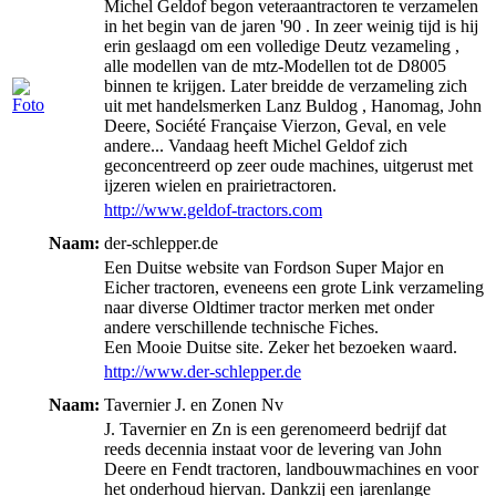
Michel Geldof begon veteraantractoren te verzamelen
in het begin van de jaren '90 . In zeer weinig tijd is hij
erin geslaagd om een volledige Deutz vezameling ,
alle modellen van de mtz-Modellen tot de D8005
binnen te krijgen. Later breidde de verzameling zich
uit met handelsmerken Lanz Buldog , Hanomag, John
Deere, Société Française Vierzon, Geval, en vele
andere... Vandaag heeft Michel Geldof zich
geconcentreerd op zeer oude machines, uitgerust met
ijzeren wielen en prairietractoren.
http://www.geldof-tractors.com
Naam:
der-schlepper.de
Een Duitse website van Fordson Super Major en
Eicher tractoren, eveneens een grote Link verzameling
naar diverse Oldtimer tractor merken met onder
andere verschillende technische Fiches.
Een Mooie Duitse site. Zeker het bezoeken waard.
http://www.der-schlepper.de
Naam:
Tavernier J. en Zonen Nv
J. Tavernier en Zn is een gerenomeerd bedrijf dat
reeds decennia instaat voor de levering van John
Deere en Fendt tractoren, landbouwmachines en voor
het onderhoud hiervan. Dankzij een jarenlange