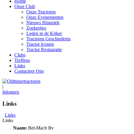
Home
Onze Club
Onze Tractoren
Onze Evenementen
Nieuws Historiek
Zoekertjes
Leden in de Kijker
Tractoren Geschiedenis
Tractor Iconen
Tractor Restauratie
Clubs
Treffens
Links
Contacteer Ons
|
Inloggen
Links
Links
Links
Naam:
Bel-Mach Bv