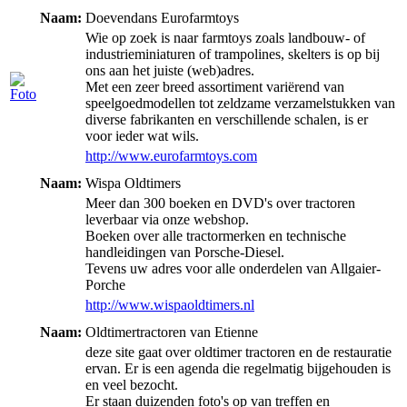
Naam:
Doevendans Eurofarmtoys
Wie op zoek is naar farmtoys zoals landbouw- of
industrieminiaturen of trampolines, skelters is op bij
ons aan het juiste (web)adres.
Met een zeer breed assortiment variërend van
speelgoedmodellen tot zeldzame verzamelstukken van
diverse fabrikanten en verschillende schalen, is er
voor ieder wat wils.
http://www.eurofarmtoys.com
Naam:
Wispa Oldtimers
Meer dan 300 boeken en DVD's over tractoren
leverbaar via onze webshop.
Boeken over alle tractormerken en technische
handleidingen van Porsche-Diesel.
Tevens uw adres voor alle onderdelen van Allgaier-
Porche
http://www.wispaoldtimers.nl
Naam:
Oldtimertractoren van Etienne
deze site gaat over oldtimer tractoren en de restauratie
ervan. Er is een agenda die regelmatig bijgehouden is
en veel bezocht.
Er staan duizenden foto's op van treffen en