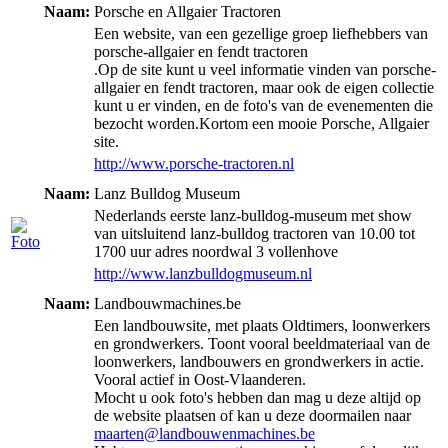
Naam:
Porsche en Allgaier Tractoren
Een website, van een gezellige groep liefhebbers van
porsche-allgaier en fendt tractoren
.Op de site kunt u veel informatie vinden van porsche-
allgaier en fendt tractoren, maar ook de eigen collectie
kunt u er vinden, en de foto's van de evenementen die
bezocht worden.Kortom een mooie Porsche, Allgaier
site.
http://www.porsche-tractoren.nl
Naam:
Lanz Bulldog Museum
Nederlands eerste lanz-bulldog-museum met show
van uitsluitend lanz-bulldog tractoren van 10.00 tot
1700 uur adres noordwal 3 vollenhove
http://www.lanzbulldogmuseum.nl
Naam:
Landbouwmachines.be
Een landbouwsite, met plaats Oldtimers, loonwerkers
en grondwerkers. Toont vooral beeldmateriaal van de
loonwerkers, landbouwers en grondwerkers in actie.
Vooral actief in Oost-Vlaanderen.
Mocht u ook foto's hebben dan mag u deze altijd op
de website plaatsen of kan u deze doormailen naar
maarten@landbouwenmachines.be