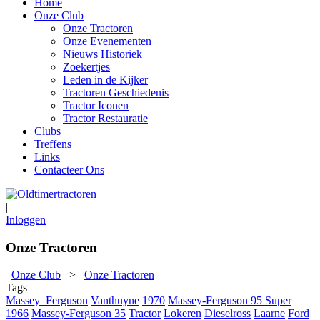
Home
Onze Club
Onze Tractoren
Onze Evenementen
Nieuws Historiek
Zoekertjes
Leden in de Kijker
Tractoren Geschiedenis
Tractor Iconen
Tractor Restauratie
Clubs
Treffens
Links
Contacteer Ons
|
Inloggen
Onze Tractoren
Onze Club
>
Onze Tractoren
Tags
Massey_Ferguson
Vanthuyne
1970
Massey-Ferguson 95 Super
1966
Massey-Ferguson 35
Tractor
Lokeren
Dieselross
Laarne
Ford