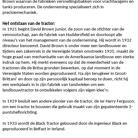
Brown waarvan de fabrieken versnellingsbakken voor vrachtwagens en
tanks produceren. De onderneming specialiseert zich in
precisiemechaniek.
Het ontstaan van de tractor:
In 1921 begint David Brown junior, de zoon van de stichter van de
vennootschap, aan de fabriek van Huddersfield en doorloopt alle
niveau's van het management van de onderneming. Hij wordt in 1932
directeur benoemd. David Brown is onder meer een landbouwer en
tijdens een zakenreis in de Verenigde Staten omstreeks 1935, maakt de
hoge graad van mechanisatie van de Amerikaanse landbouw een sterke
indruk op hem. Hij merkt eveneens op dat de meerderheid van de
tractoren die de Britse gronden bewerken, op dat moment in de
Verenigde Staten worden geproduceerd. Na zijn terugkeer in Groot-
Brittani‘ en door op zijn persoonlijk kapitaal beroep te doen, richt hij
een werkplaats in in zijn fabriek van tandwielen om een
landbouwtractor te ontwikkelen volgens zijn eigen idee‘n.
In 1929 besluit een andere pionier van de tractor, de Ier Harry Ferguson,
om een tractor te bouwen die gebruik maakt van zijn gepatenteerde 3-
puntshefinrichting.
In 1933 wordt de Black Tractor gebouwd door de ingenieur Black en
geproduceerd in Belfast in Ierland.