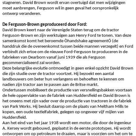
stagneren. David Brown wordt ervan overtuigd dat men wijzigingen
moet aanbrengen, Ferguson wil in geen geval het oorspronkelijk
ontwerp veranderen.
De Ferguson-Brown geproduceerd door Ford:
David Brown keert naar de Verenigde Staten terug om de tractor
Ferguson-Brown en zijn werktuigen aan Henry Ford te tonen. Van deze
samenkomst komt het beroemde Òhandshake agreementÓ (de
handdruk die de overeenkomst tussen beide mannen verzegelt) en Ford
verbindt zich ertoe om de nieuwe Ford-Ferguson te produceren in de
fabrieken van Dearborn vanaf juni 1939 die als Ferguson
gecommercialiseerd zal worden.
Deze belangrijke evolutie ontmoedigt in geen enkel opzicht David Brown
die zijn studie over de tractor voortzet. Hij bezoekt een aantal
landbouwers om beter hun verlangens en behoeften te kennen om
nadien zijn tractor aan te passen aan de Britse markt.
Ondertussen mobiliseert de productie van versnellingsbakken voortaan
de hele oppervlakte van de fabriek van Huddersfield en David Brown is
het oneens met zijn vader over de productie van tractoren in de fabriek
van Park Works. Hij besluit daarop om de plaats van Meltham Mills te
kopen, een oude textielfabriek, gelegen op ongeveer vijf mijlen van
Huddersfield.
Aan het eind van het jaar 1938 wordt een motor, die door de ingenieur
A. Kersey wordt gebouwd, geplaatst in de eerste prototypes. Hij wordt
ontworpen om op petroleum te draaien, maar is voorzien om het om te