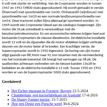
6 volt met starter en verlichting. Van de Cropmaster worden er tussen
1947 en 1953 59800 stuks geproduceerd. Hij wordt gemaakt in versies
ÒNarrowÓ met spoorbreedte van 1m30, ÒVineyardÓ (wijnbouw) met
spoorbreedte van 1m10 en een normale landbouwspoorbreedte van
1m54. Deze tractoren zullen bijna allemaal ge‘xporteerd worden. In
1949 wordt een Cropmaster Diesel aan de catalogus toegevoegd. Zijn
motor die 34 pk ontwikkelt is verwisselbaar met de
benzine/petroleummotor. En om economische redenen krijgen heel wat
bestaande Cropmasters de nieuwe dieselmotor. De elektrische installatie
wordt 12 volt en de zijpanelen die de motor afdekken krijgen verticale
sleuven om de motor beter af te koelen. Een krachtiger versie, de
Supercropmaster wordt in 1950 ingevoerd. De boring van zijn motor
stijgt gaande van 88,9mm naar 92 mm tesamen met de vermeerdering
van het nominale toerental. Dit brengt het vermogen op 38 pk. De
spatborden achteraan verbreden om de nieuwe banden 13x28 te
bedekken en de elektrische installatie is 12 volt. Tussen 1950 en 1952
worden er van de Supercropmaster 5000 stuks geproduceerd.
Gerelateerd
Het Eicher museum in Forstern, Bayern
22-5-2024
Chamberlain, een tractorfabrikant uit Australië
17-4-2016
De Happy Farmer tractor:
15-7-2015
Hoe een Deutz een Porsche werd
30-6-2024