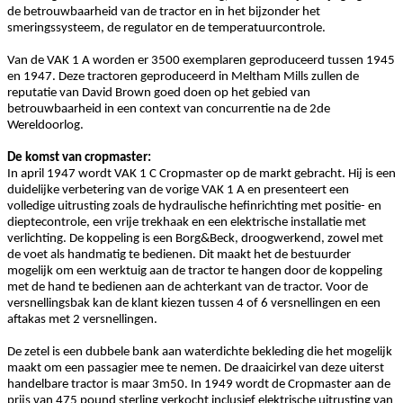
de betrouwbaarheid van de tractor en in het bijzonder het
smeringssysteem, de regulator en de temperatuurcontrole.
Van de VAK 1 A worden er 3500 exemplaren geproduceerd tussen 1945
en 1947. Deze tractoren geproduceerd in Meltham Mills zullen de
reputatie van David Brown goed doen op het gebied van
betrouwbaarheid in een context van concurrentie na de 2de
Wereldoorlog.
De komst van cropmaster:
In april 1947 wordt VAK 1 C Cropmaster op de markt gebracht. Hij is een
duidelijke verbetering van de vorige VAK 1 A en presenteert een
volledige uitrusting zoals de hydraulische hefinrichting met positie- en
dieptecontrole, een vrije trekhaak en een elektrische installatie met
verlichting. De koppeling is een Borg&Beck, droogwerkend, zowel met
de voet als handmatig te bedienen. Dit maakt het de bestuurder
mogelijk om een werktuig aan de tractor te hangen door de koppeling
met de hand te bedienen aan de achterkant van de tractor.
Voor de
versnellingsbak kan de klant kiezen tussen 4 of 6 versnellingen en een
aftakas met 2 versnellingen.
De zetel is een dubbele bank aan waterdichte bekleding die het mogelijk
maakt om een passagier mee te nemen. De draaicirkel van deze uiterst
handelbare tractor is maar 3m50. In 1949 wordt de Cropmaster aan de
prijs van 475 pound sterling verkocht inclusief elektrische uitrusting van