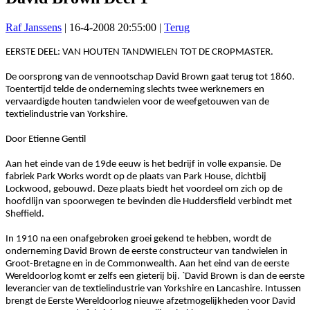
Raf Janssens
|
16-4-2008 20:55:00
|
Terug
EERSTE DEEL: VAN HOUTEN TANDWIELEN TOT DE CROPMASTER.
De oorsprong van de vennootschap David Brown gaat terug tot 1860.
Toentertijd telde de onderneming slechts twee werknemers en
vervaardigde houten tandwielen voor de weefgetouwen van de
textielindustrie van Yorkshire.
Door Etienne Gentil
Aan het einde van de 19de eeuw is het bedrijf in volle expansie. De
fabriek Park Works wordt op de plaats van Park House, dichtbij
Lockwood, gebouwd. Deze plaats biedt het voordeel om zich op de
hoofdlijn van spoorwegen te bevinden die Huddersfield verbindt met
Sheffield.
In 1910 na een onafgebroken groei gekend te hebben, wordt de
onderneming David Brown de eerste constructeur van tandwielen in
Groot-Bretagne en in de Commonwealth. Aan het eind van de eerste
Wereldoorlog komt er zelfs een gieterij bij. `David Brown is dan de eerste
leverancier van de textielindustrie van Yorkshire en Lancashire. Intussen
brengt de Eerste Wereldoorlog nieuwe afzetmogelijkheden voor David