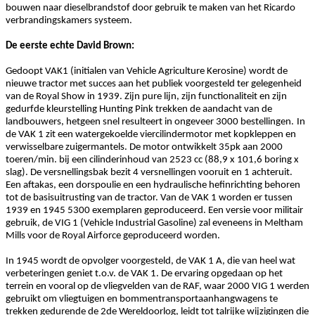
bouwen naar dieselbrandstof door gebruik te maken van het Ricardo
verbrandingskamers systeem.
De eerste echte David Brown:
Gedoopt VAK1 (initialen van Vehicle Agriculture Kerosine) wordt de
nieuwe tractor met succes aan het publiek voorgesteld ter gelegenheid
van de Royal Show in 1939. Zijn pure lijn, zijn functionaliteit en zijn
gedurfde kleurstelling Hunting Pink trekken de aandacht van de
landbouwers, hetgeen snel resulteert in ongeveer 3000 bestellingen.
In
de VAK 1 zit een watergekoelde viercilindermotor met kopkleppen en
verwisselbare zuigermantels. De motor ontwikkelt 35pk aan 2000
toeren/min. bij een cilinderinhoud van 2523 cc (88,9 x 101,6 boring x
slag). De versnellingsbak bezit 4 versnellingen vooruit en 1 achteruit.
Een aftakas, een dorspoulie en een hydraulische hefinrichting behoren
tot de basisuitrusting van de tractor. Van de VAK 1 worden er tussen
1939 en 1945 5300 exemplaren geproduceerd. Een versie voor militair
gebruik, de VIG 1 (Vehicle Industrial Gasoline) zal eveneens in Meltham
Mills voor de Royal Airforce geproduceerd worden.
In 1945 wordt de opvolger voorgesteld, de VAK 1 A, die van heel wat
verbeteringen geniet t.o.v. de VAK 1. De ervaring opgedaan op het
terrein en vooral op de vliegvelden van de RAF, waar 2000 VIG 1 werden
gebruikt om vliegtuigen en bommentransportaanhangwagens te
trekken gedurende de 2de Wereldoorlog, leidt tot talrijke wijzigingen die