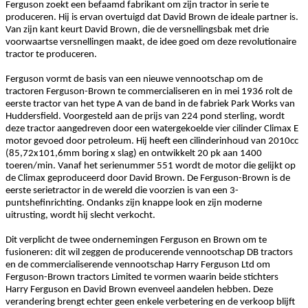
Ferguson zoekt een befaamd fabrikant om zijn tractor in serie te
produceren. Hij is ervan overtuigd dat David Brown de ideale partner is.
Van zijn kant keurt David Brown, die de versnellingsbak met drie
voorwaartse versnellingen maakt, de idee goed om deze revolutionaire
tractor te produceren.
Ferguson vormt de basis van een nieuwe vennootschap om de
tractoren Ferguson-Brown te commercialiseren en in mei 1936 rolt de
eerste tractor van het type A van de band in de fabriek Park Works van
Huddersfield. Voorgesteld aan de prijs van 224 pond sterling, wordt
deze tractor aangedreven door een watergekoelde vier cilinder Climax E
motor gevoed door petroleum. Hij heeft een cilinderinhoud van 2010cc
(85,72x101,6mm boring x slag) en ontwikkelt 20 pk aan 1400
toeren/min. Vanaf het serienummer 551 wordt de motor die gelijkt op
de Climax geproduceerd door David Brown. De Ferguson-Brown is de
eerste serietractor in de wereld die voorzien is van een 3-
puntshefinrichting. Ondanks zijn knappe look en zijn moderne
uitrusting, wordt hij slecht verkocht.
Dit verplicht de twee ondernemingen Ferguson en Brown om te
fusioneren: dit wil zeggen de producerende vennootschap DB tractors
en de commercialiserende vennootschap Harry Ferguson Ltd om
Ferguson-Brown tractors Limited te vormen waarin beide stichters
Harry Ferguson en David Brown evenveel aandelen hebben. Deze
verandering brengt echter geen enkele verbetering en de verkoop blijft