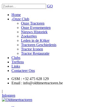
GO
Home
-
Onze Club
Onze Tractoren
Onze Evenementen
Nieuws Historiek
Zoekertjes
Leden in de Kijker
Tractoren Geschiedenis
Tractor Iconen
Tractor Restauratie
Clubs
Treffens
Links
Contacteer Ons
GSM : +32 475 628 129
Email : info@oldtimertractoren.be
|
Inloggen