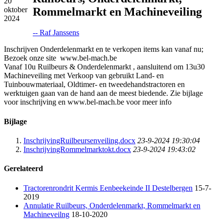
20
Rommelmarkt en Machineveiling
oktober
2024
-- Raf Janssens
Inschrijven Onderdelenmarkt en te verkopen items kan vanaf nu;
Bezoek onze site www.bel-mach.be
Vanaf 10u Ruilbeurs & Onderdelenmarkt , aansluitend om 13u30
Machineveiling met Verkoop van gebruikt Land- en
Tuinbouwmateriaal, Oldtimer- en tweedehandstractoren en
werktuigen gaan van de hand aan de meest biedende. Zie bijlage
voor inschrijving en www.bel-mach.be voor meer info
Bijlage
InschrijvingRuilbeursenveiling.docx
23-9-2024 19:30:04
InschrijvingRommelmarktokt.docx
23-9-2024 19:43:02
Gerelateerd
Tractorenrondrit Kermis Eenbeekeinde II Destelbergen
15-7-
2019
Annulatie Ruilbeurs, Onderdelenmarkt, Rommelmarkt en
Machineveilng
18-10-2020